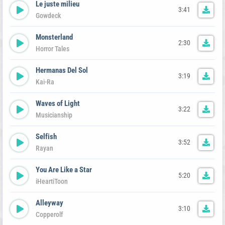
Le juste milieu
3:41
Gowdeck
Monsterland
2:30
Horror Tales
Hermanas Del Sol
3:19
Kai-Ra
Waves of Light
3:22
Musicianship
Selfish
3:52
Rayan
You Are Like a Star
5:20
iHeartiToon
Alleyway
3:10
Copperolf