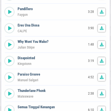
Pandillero
3:28
Faygon
Eres Una Diosa
3:90
CALPE
Why Wont You Wake?
1:48
Julian Stirpe
Disapointed
3:19
Kingstonn
Paraiso Groove
4:52
Manuel Salgari
Thunderlane Phonk
2:38
Matexwave
Semua Tinggal Kenangan
6:10