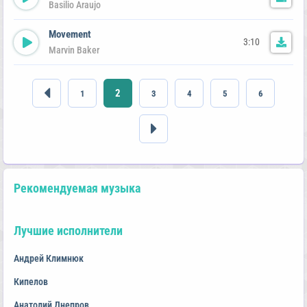
Basilio Araujo
Movement
3:10
Marvin Baker
2
1
3
4
5
6
Рекомендуемая музыка
Лучшие исполнители
Андрей Климнюк
Кипелов
Анатолий Днепров