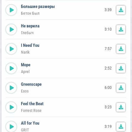
Большие размеры
3:39
Бетон Был
Не верила
3:10
Глебыч
I Need You
7:57
Narik
Море
2:52
Aprel
Greenscape
6:00
Exos
Feel the Beat
3:23
Forrest Rose
All for You
3:19
GRIT