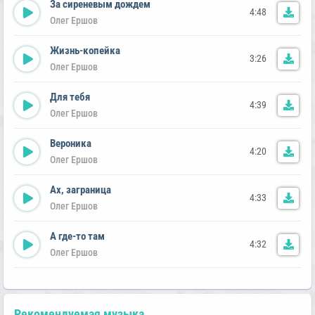
За сиреневым дождем
4:48
Олег Ершов
Жизнь-копейка
3:26
Олег Ершов
Для тебя
4:39
Олег Ершов
Вероника
4:20
Олег Ершов
Ах, заграница
4:33
Олег Ершов
А где-то там
4:32
Олег Ершов
Рекомендуемая музыка