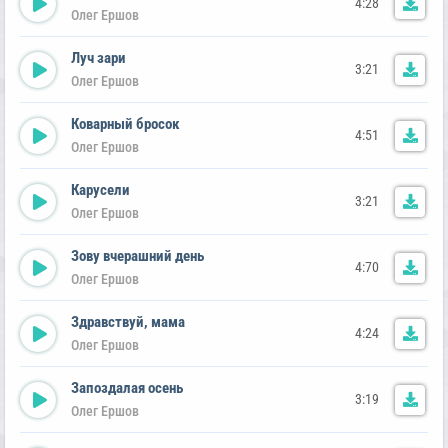
4:28
Олег Ершов
Луч зари
3:21
Олег Ершов
Коварный бросок
4:51
Олег Ершов
Карусели
3:21
Олег Ершов
Зову вчерашний день
4:70
Олег Ершов
Здравствуй, мама
4:24
Олег Ершов
Запоздалая осень
3:19
Олег Ершов