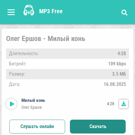
MP3 Free
Олег Ершов - Милый конь
Длительность:
4:28
Битрейт:
109 kbps
Размер:
3.5 МБ
Дата:
16.08.2025
Милый конь
4:28
Олег Ершов
Слушать онлайн
Скачать