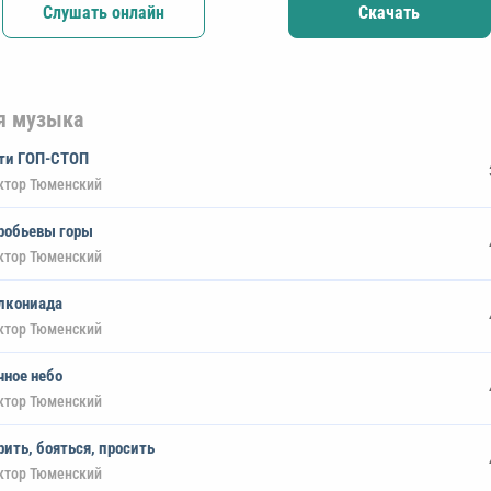
Слушать онлайн
Скачать
я музыка
ти ГОП-СТОП
ктор Тюменский
робьевы горы
ктор Тюменский
лкониада
ктор Тюменский
чное небо
ктор Тюменский
рить, бояться, просить
ктор Тюменский