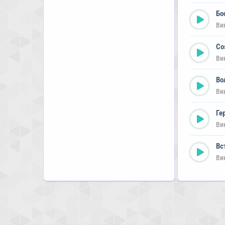
Бо
Ви
Co
Ви
Во
Ви
Ге
Ви
Вс
Ви