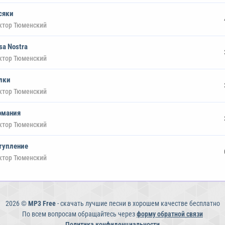
сяки
ктор Тюменский
sa Nostra
ктор Тюменский
лки
ктор Тюменский
рмания
ктор Тюменский
тупление
ктор Тюменский
2026 ©
MP3 Free
- скачать лучшие песни в хорошем качестве бесплатно
По всем вопросам обращайтесь через
форму обратной связи
Политика конфиденциальности