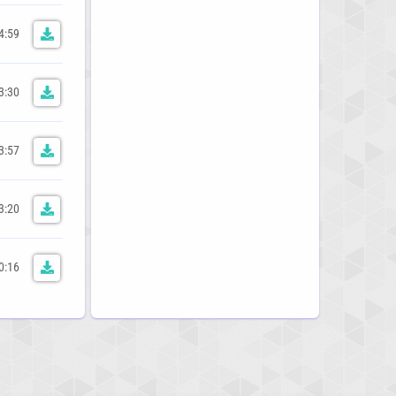
4:59
3:30
3:57
3:20
0:16