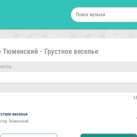
 Тюменский - Грустное веселье
ность:
1
устное веселье
ктор Тюменский