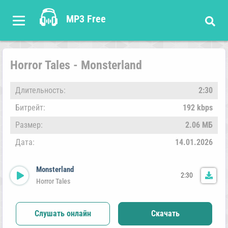
MP3 Free
Horror Tales - Monsterland
Длительность:
2:30
Битрейт:
192 kbps
Размер:
2.06 МБ
Дата:
14.01.2026
Monsterland
2:30
Horror Tales
Слушать онлайн
Скачать