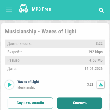
MP3 Free
Musicianship - Waves of Light
Длительность:
3:22
Битрейт:
192 kbps
Размер:
4.63 МБ
Дата:
14.01.2026
Waves of Light
3:22
Musicianship
Слушать онлайн
Скачать