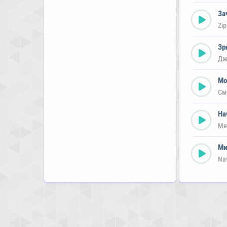
За
Zi
Зр
Дж
Мо
См
На
Me
Ми
Nav