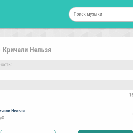
- Кричали Нельзя
ность:
1
ичали Нельзя
ppO