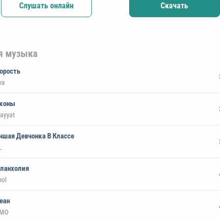
Слушать онлайн
Скачать
я музыка
орость
va
коны
ayyat
чшая Девчонка В Классе
L
ланхолия
bol
еан
MO