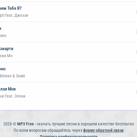
чем Тебе Я?
ppO feat. Джоззи
я
иос
зиарти
оки Мо
чос
khman & Зомб
лая Моя
ai feat. Эллаи
2026 ©
MP3 Free
- скачать лучшие песни в хорошем качестве бесплатно
По всем вопросам обращайтесь через
форму обратной связи
Политика конфиденциальности