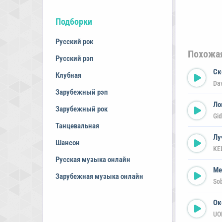
Подборки
Русский рок
Похожа
Русский рэп
Ск
Клубная
Da
Зарубежный рэп
Ло
Зарубежный рок
Gid
Танцевальная
Лу
Шансон
KE
Русская музыка онлайн
Ме
Зарубежная музыка онлайн
So
Ок
UO