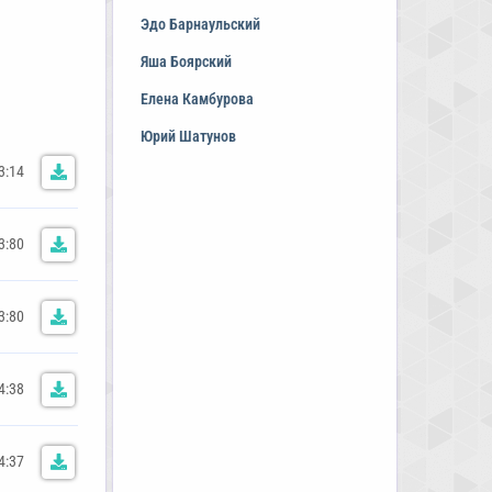
Эдо Барнаульский
Яша Боярский
Елена Камбурова
Юрий Шатунов
3:14
3:80
3:80
4:38
4:37