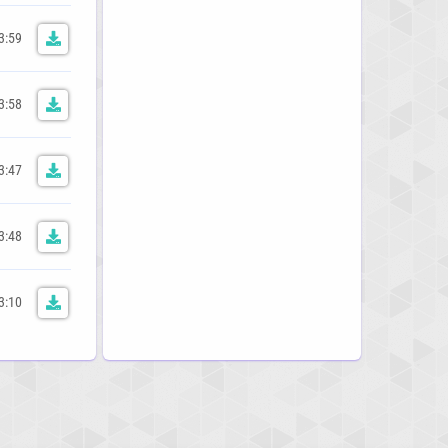
3:59
3:58
3:47
3:48
3:10