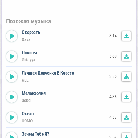
Похожая музыка
Скорость
3:14
Dava
Локоны
3:80
Gidayyat
Лучшая Девчонка В Классе
3:80
KEL
Меланхолия
4:38
Sobol
Океан
4:37
UOMO
Зачем Тебе Я?
3:59