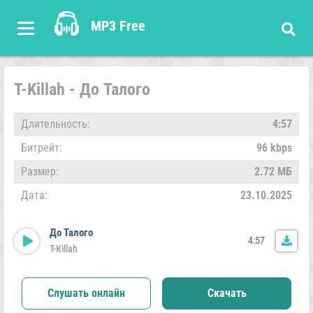
MP3 Free
T-Killah - До Талого
Длительность:
4:57
Битрейт:
96 kbps
Размер:
2.72 МБ
Дата:
23.10.2025
До Талого
4:57
T-Killah
Слушать онлайн
Скачать