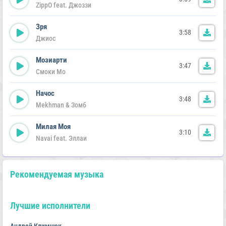
ZippO feat. Джоззи
Зря
3:58
Джиос
Мозиарти
3:47
Смоки Мо
Начос
3:48
Mekhman & Зомб
Милая Моя
3:10
Navai feat. Эллаи
Рекомендуемая музыка
Лучшие исполнители