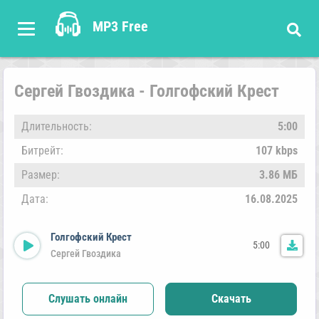
MP3 Free
Сергей Гвоздика - Голгофский Крест
Длительность:
5:00
Битрейт:
107 kbps
Размер:
3.86 МБ
Дата:
16.08.2025
Голгофский Крест
5:00
Сергей Гвоздика
Слушать онлайн
Скачать