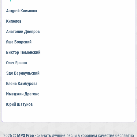
Андрей Климнюк
Кипелов
Анатолий Днепров
Яша Боярский
Виктор Тюменский
Олег Ершов
Эдо Барнаульский
Елена Камбурова
Имеджин Драгонс
Юрий Шатунов
2026 ©
MP3 Free
- скачать лучшие песни в хорошем качестве бесплатно