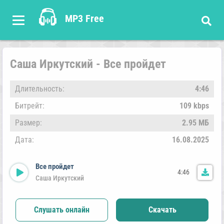
MP3 Free
Саша Иркутский - Все пройдет
Длительность:
4:46
Битрейт:
109 kbps
Размер:
2.95 МБ
Дата:
16.08.2025
Все пройдет
4:46
Саша Иркутский
Слушать онлайн
Скачать