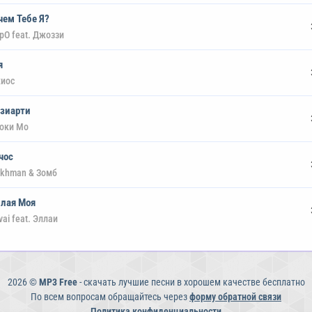
чем Тебе Я?
ppO feat. Джоззи
я
иос
зиарти
оки Мо
чос
khman & Зомб
лая Моя
ai feat. Эллаи
2026 ©
MP3 Free
- скачать лучшие песни в хорошем качестве бесплатно
По всем вопросам обращайтесь через
форму обратной связи
Политика конфиденциальности