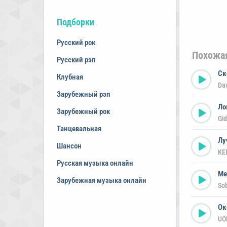
Подборки
Русский рок
Похожа
Русский рэп
Ск
Клубная
Da
Зарубежный рэп
Ло
Зарубежный рок
Gid
Танцевальная
Лу
Шансон
KE
Русская музыка онлайн
Ме
Зарубежная музыка онлайн
So
Ок
UO