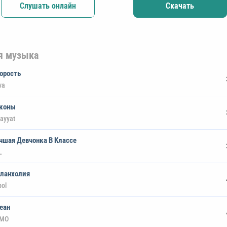
Слушать онлайн
Скачать
я музыка
орость
va
коны
ayyat
чшая Девчонка В Классе
L
ланхолия
bol
еан
MO