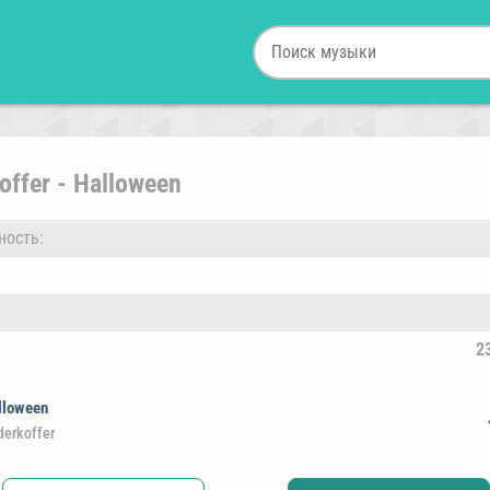
offer - Halloween
ность:
2
lloween
derkoffer