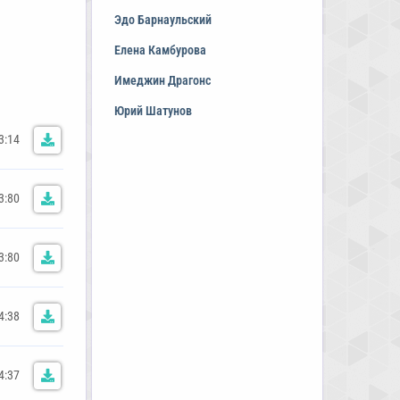
Эдо Барнаульский
Елена Камбурова
Имеджин Драгонс
Юрий Шатунов
3:14
3:80
3:80
4:38
4:37