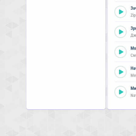
За
Zi
Зр
Дж
Мо
См
На
Me
Ми
Nav