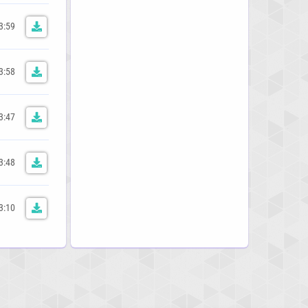
3:59
3:58
3:47
3:48
3:10