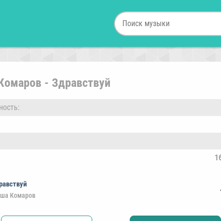
Комаров - Здравствуй
ность:
1
равствуй
ша Комаров