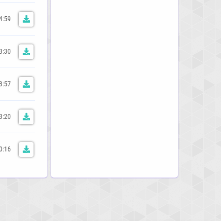
4:59
3:30
3:57
3:20
0:16