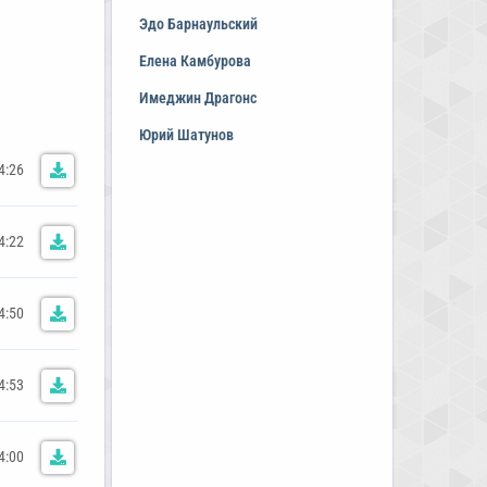
Эдо Барнаульский
Елена Камбурова
Имеджин Драгонс
Юрий Шатунов
4:26
4:22
4:50
4:53
4:00