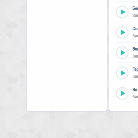
Бо
Ви
Co
Ви
Во
Ви
Ге
Ви
Вс
Ви