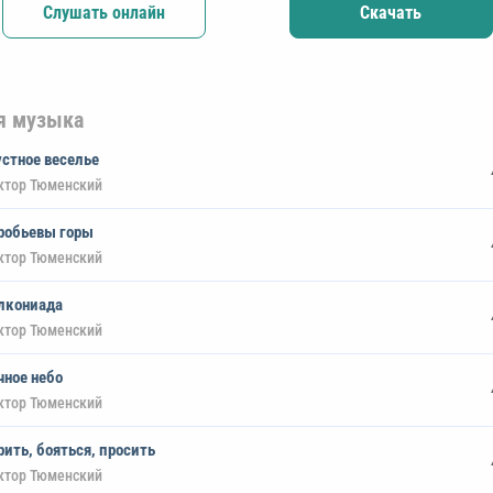
Слушать онлайн
Скачать
я музыка
устное веселье
ктор Тюменский
робьевы горы
ктор Тюменский
лкониада
ктор Тюменский
чное небо
ктор Тюменский
рить, бояться, просить
ктор Тюменский