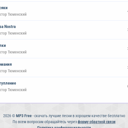
сяки
ктор Тюменский
sa Nostra
ктор Тюменский
лки
ктор Тюменский
рмания
ктор Тюменский
тупление
ктор Тюменский
2026 ©
MP3 Free
- скачать лучшие песни в хорошем качестве бесплатно
По всем вопросам обращайтесь через
форму обратной связи
Политика конфиденциальности