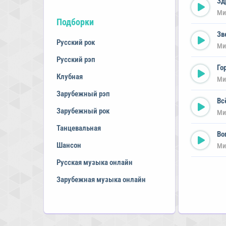
Зд
Ми
Подборки
Зв
Русский рок
Ми
Русский рэп
Го
Клубная
Ми
Зарубежный рэп
Вс
Зарубежный рок
Ми
Танцевальная
Во
Шансон
Ми
Русская музыка онлайн
Зарубежная музыка онлайн