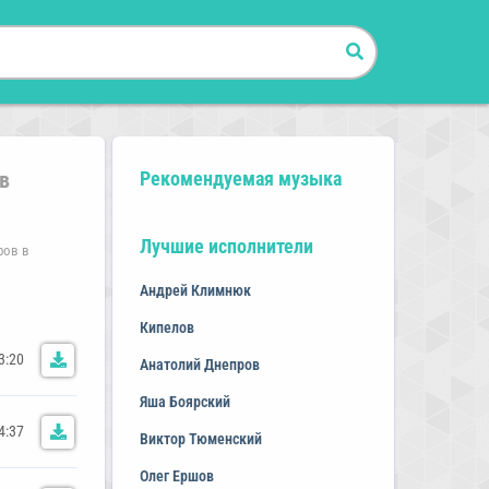
в
Рекомендуемая музыка
Лучшие исполнители
ров в
Андрей Климнюк
Кипелов
3:20
Анатолий Днепров
Яша Боярский
4:37
Виктор Тюменский
Олег Ершов