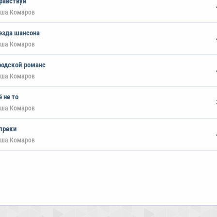
равствуй
ша Комаров
езда шансона
ша Комаров
родской романс
ша Комаров
ё не то
ша Комаров
преки
ша Комаров