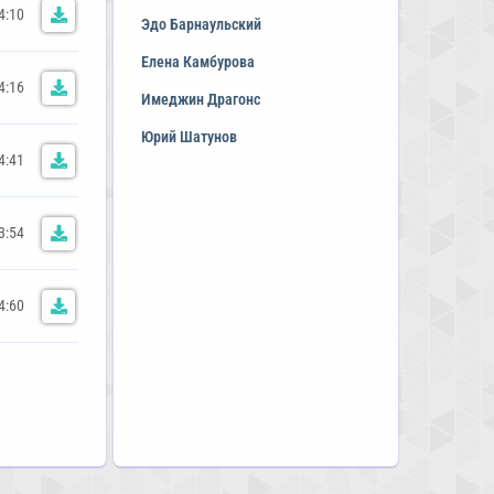
4:10
Эдо Барнаульский
Елена Камбурова
4:16
Имеджин Драгонс
Юрий Шатунов
4:41
3:54
4:60