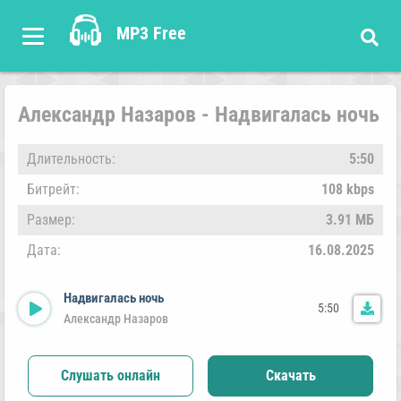
MP3 Free
Александр Назаров - Надвигалась ночь
Длительность:
5:50
Битрейт:
108 kbps
Размер:
3.91 МБ
Дата:
16.08.2025
Надвигалась ночь
5:50
Александр Назаров
Слушать онлайн
Скачать