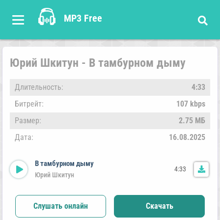
MP3 Free
Юрий Шкитун - В тамбурном дыму
Длительность:
4:33
Битрейт:
107 kbps
Размер:
2.75 МБ
Дата:
16.08.2025
В тамбурном дыму
4:33
Юрий Шкитун
Слушать онлайн
Скачать