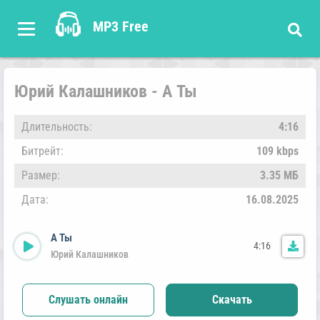
MP3 Free
Юрий Калашников - А Ты
Длительность:
4:16
Битрейт:
109 kbps
Размер:
3.35 МБ
Дата:
16.08.2025
А Ты
4:16
Юрий Калашников
Слушать онлайн
Скачать