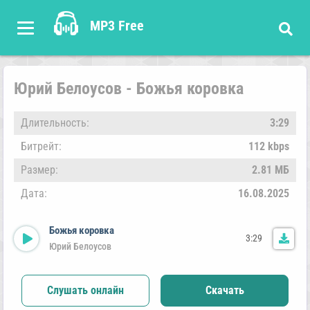
MP3 Free
Юрий Белоусов - Божья коровка
Длительность:
3:29
Битрейт:
112 kbps
Размер:
2.81 МБ
Дата:
16.08.2025
Божья коровка
3:29
Юрий Белоусов
Слушать онлайн
Скачать