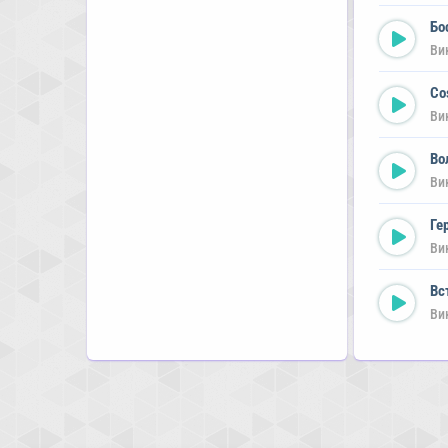
Бо
Ви
Co
Ви
Во
Ви
Ге
Ви
Вс
Ви