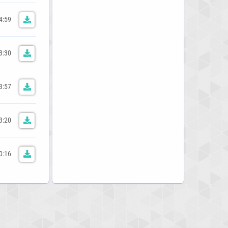
4:59
3:30
3:57
3:20
0:16