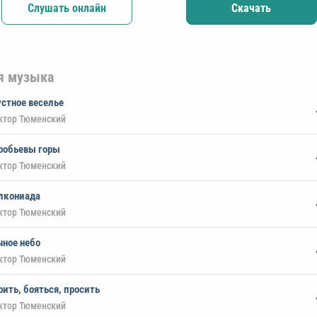
Слушать онлайн
Скачать
я музыка
устное веселье
ктор Тюменский
робьевы горы
ктор Тюменский
лкониада
ктор Тюменский
чное небо
ктор Тюменский
рить, бояться, просить
ктор Тюменский