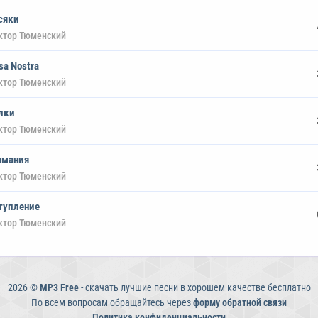
сяки
ктор Тюменский
sa Nostra
ктор Тюменский
лки
ктор Тюменский
рмания
ктор Тюменский
тупление
ктор Тюменский
2026 ©
MP3 Free
- скачать лучшие песни в хорошем качестве бесплатно
По всем вопросам обращайтесь через
форму обратной связи
Политика конфиденциальности