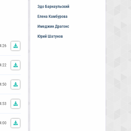
Эдо Барнаульский
Елена Камбурова
Имеджин Драгонс
Юрий Шатунов
4:26
4:22
4:50
4:53
4:00