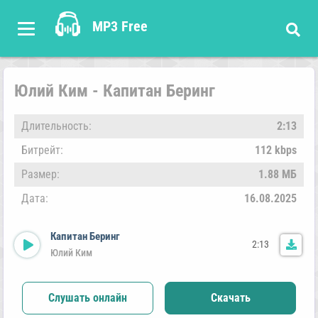
MP3 Free
Юлий Ким - Капитан Беринг
Длительность:
2:13
Битрейт:
112 kbps
Размер:
1.88 МБ
Дата:
16.08.2025
Капитан Беринг
2:13
Юлий Ким
Слушать онлайн
Скачать