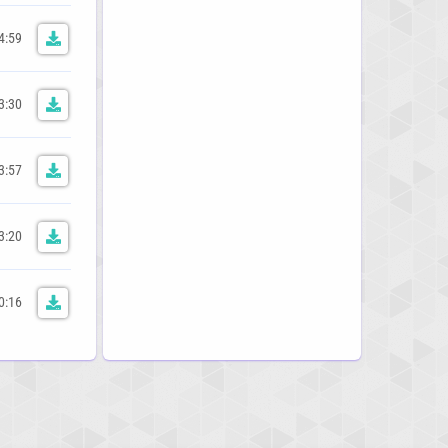
4:59
3:30
3:57
3:20
0:16