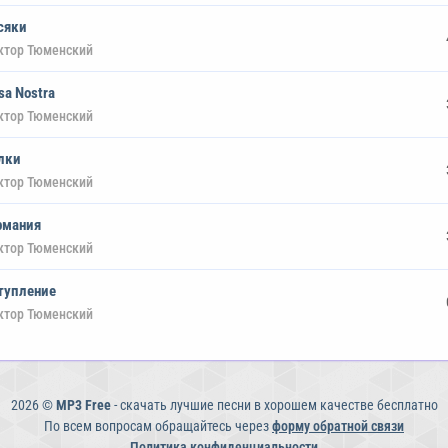
сяки
ктор Тюменский
sa Nostra
ктор Тюменский
лки
ктор Тюменский
рмания
ктор Тюменский
тупление
ктор Тюменский
2026 ©
MP3 Free
- скачать лучшие песни в хорошем качестве бесплатно
По всем вопросам обращайтесь через
форму обратной связи
Политика конфиденциальности