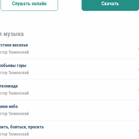
Слушать онлайн
Скачать
я музыка
устное веселье
ктор Тюменский
робьевы горы
ктор Тюменский
лкониада
ктор Тюменский
чное небо
ктор Тюменский
рить, бояться, просить
ктор Тюменский