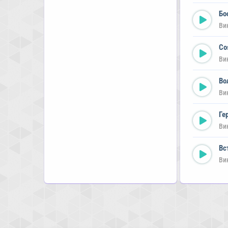
Бо
Ви
Co
Ви
Во
Ви
Ге
Ви
Вс
Ви