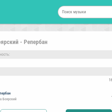
ярский - Репербан
ность:
1
пербан
а Боярский