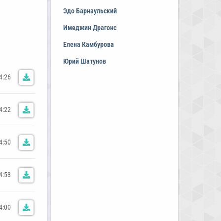
Эдо Барнаульский
Имеджин Драгонс
Елена Камбурова
Юрий Шатунов
4:26
4:22
4:50
4:53
4:00