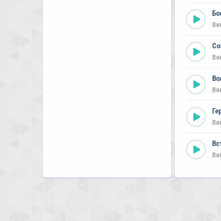
Бо
Ви
Co
Ви
Во
Ви
Ге
Ви
Вс
Ви