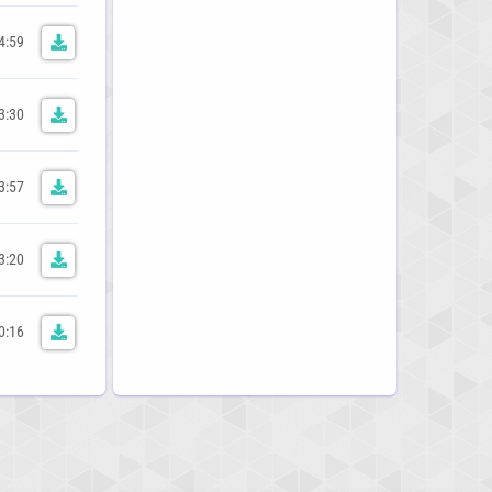
4:59
3:30
3:57
3:20
0:16