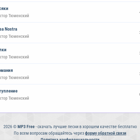
сяки
ктор Тюменский
sa Nostra
ктор Тюменский
лки
ктор Тюменский
рмания
ктор Тюменский
тупление
ктор Тюменский
2026 ©
MP3 Free
- скачать лучшие песни в хорошем качестве бесплатно
По всем вопросам обращайтесь через
форму обратной связи
Политика конфиденциальности