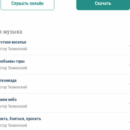
Слушать онлайн
Скачать
я музыка
устное веселье
ктор Тюменский
робьевы горы
ктор Тюменский
лкониада
ктор Тюменский
чное небо
ктор Тюменский
рить, бояться, просить
ктор Тюменский