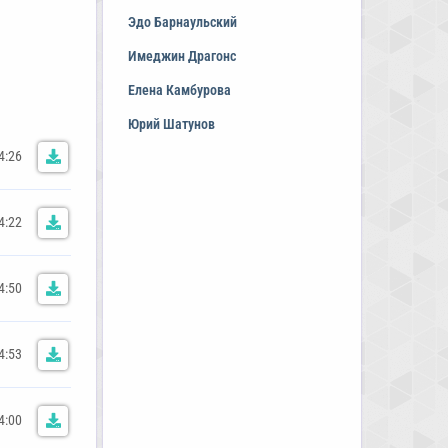
Эдо Барнаульский
Имеджин Драгонс
Елена Камбурова
Юрий Шатунов
4:26
4:22
4:50
4:53
4:00