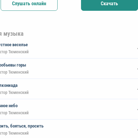
Слушать онлайн
Скачать
я музыка
устное веселье
ктор Тюменский
робьевы горы
ктор Тюменский
лкониада
ктор Тюменский
чное небо
ктор Тюменский
рить, бояться, просить
ктор Тюменский