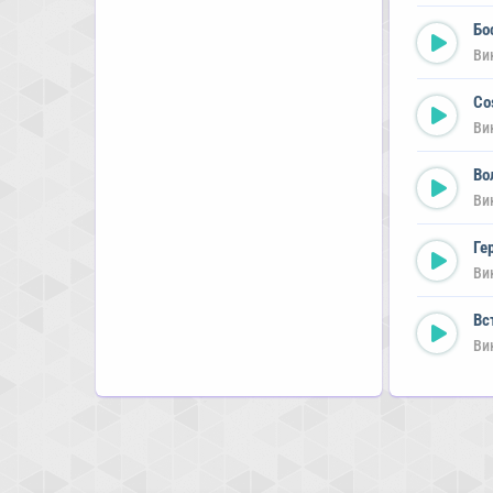
Бо
Ви
Co
Ви
Во
Ви
Ге
Ви
Вс
Ви