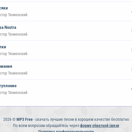
сяки
ктор Тюменский
sa Nostra
ктор Тюменский
лки
ктор Тюменский
рмания
ктор Тюменский
тупление
ктор Тюменский
2026 ©
MP3 Free
- скачать лучшие песни в хорошем качестве бесплатно
По всем вопросам обращайтесь через
форму обратной связи
Политика конфиденциальности