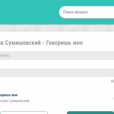
ав Сумишевский - Говоришь мне
ность:
1
воришь мне
ослав Сумишевский