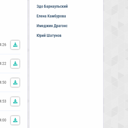
Эдо Барнаульский
Елена Камбурова
Имеджин Драгонс
Юрий Шатунов
4:26
4:22
4:50
4:53
4:00