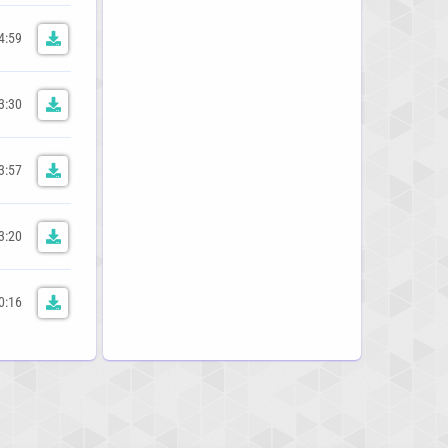
4:59
3:30
3:57
3:20
0:16