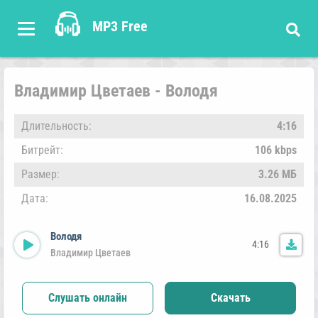
MP3 Free
Владимир Цветаев - Володя
Длительность:
4:16
Битрейт:
106 kbps
Размер:
3.26 МБ
Дата:
16.08.2025
Володя
4:16
Владимир Цветаев
Слушать онлайн
Скачать