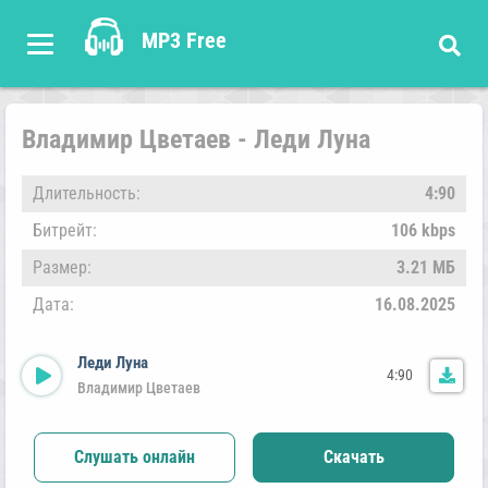
MP3 Free
Владимир Цветаев - Леди Луна
Длительность:
4:90
Битрейт:
106 kbps
Размер:
3.21 МБ
Дата:
16.08.2025
Леди Луна
4:90
Владимир Цветаев
Слушать онлайн
Скачать