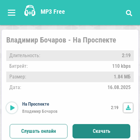
MP3 Free
Владимир Бочаров - На Проспекте
Длительность:
2:19
Битрейт:
110 kbps
Размер:
1.84 МБ
Дата:
16.08.2025
На Проспекте
2:19
Владимир Бочаров
Слушать онлайн
Скачать