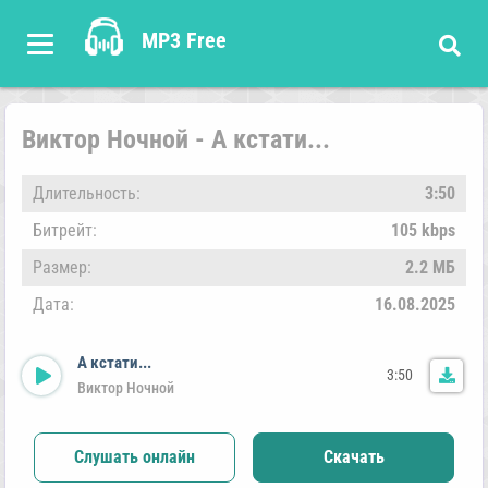
MP3 Free
Виктор Ночной - А кстати...
Длительность:
3:50
Битрейт:
105 kbps
Размер:
2.2 МБ
Дата:
16.08.2025
А кстати...
3:50
Виктор Ночной
Слушать онлайн
Скачать