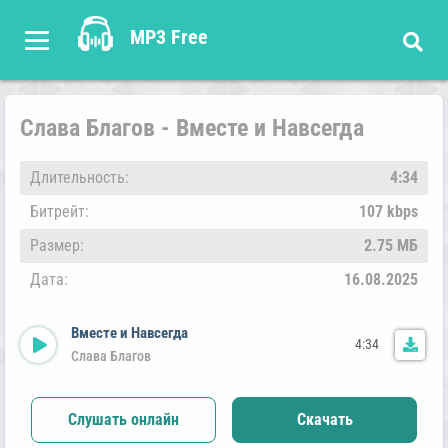
MP3 Free
Слава Благов - Вместе и Навсегда
Длительность:
4:34
Битрейт:
107 kbps
Размер:
2.75 МБ
Дата:
16.08.2025
Вместе и Навсегда
4:34
Слава Благов
Слушать онлайн
Скачать