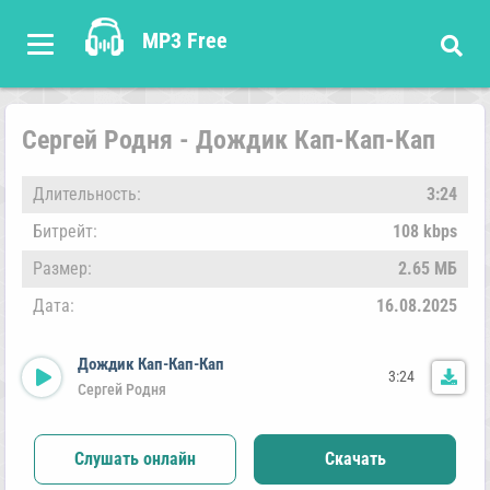
MP3 Free
Сергей Родня - Дождик Кап-Кап-Кап
Длительность:
3:24
Битрейт:
108 kbps
Размер:
2.65 МБ
Дата:
16.08.2025
Дождик Кап-Кап-Кап
3:24
Сергей Родня
Слушать онлайн
Скачать