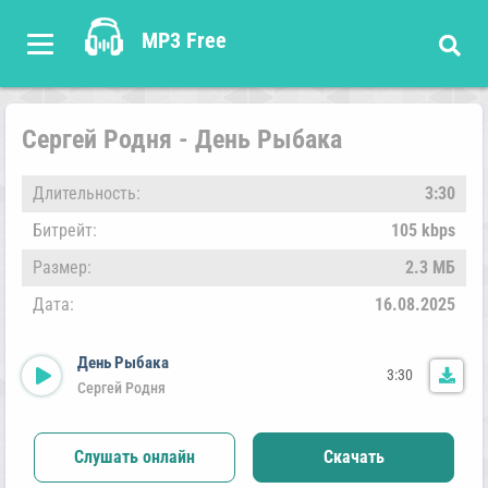
MP3 Free
Сергей Родня - День Рыбака
Длительность:
3:30
Битрейт:
105 kbps
Размер:
2.3 МБ
Дата:
16.08.2025
День Рыбака
3:30
Сергей Родня
Слушать онлайн
Скачать