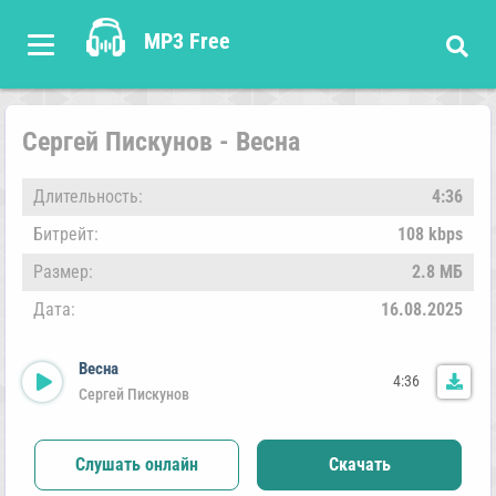
MP3 Free
Сергей Пискунов - Весна
Длительность:
4:36
Битрейт:
108 kbps
Размер:
2.8 МБ
Дата:
16.08.2025
Весна
4:36
Сергей Пискунов
Слушать онлайн
Скачать