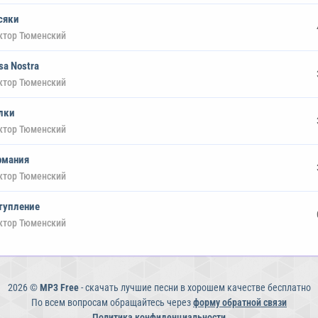
сяки
ктор Тюменский
sa Nostra
ктор Тюменский
лки
ктор Тюменский
рмания
ктор Тюменский
тупление
ктор Тюменский
2026 ©
MP3 Free
- скачать лучшие песни в хорошем качестве бесплатно
По всем вопросам обращайтесь через
форму обратной связи
Политика конфиденциальности