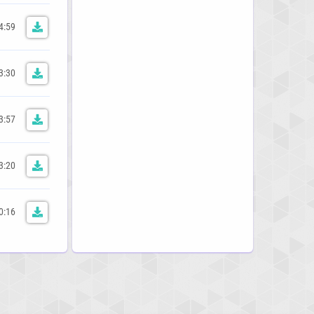
4:59
3:30
3:57
3:20
0:16