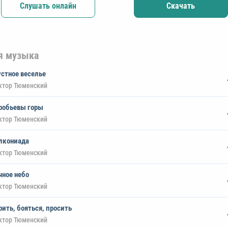
Слушать онлайн
Скачать
я музыка
устное веселье
ктор Тюменский
робьевы горы
ктор Тюменский
лкониада
ктор Тюменский
чное небо
ктор Тюменский
рить, бояться, просить
ктор Тюменский