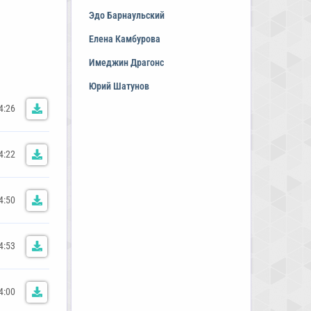
Эдо Барнаульский
Елена Камбурова
Имеджин Драгонс
Юрий Шатунов
4:26
4:22
4:50
4:53
4:00