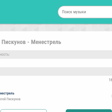
 Пискунов - Менестрель
ность:
1
нестрель
ргей Пискунов