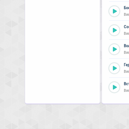
Бо
Ви
Co
Ви
Во
Ви
Ге
Ви
Вс
Ви