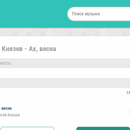
 Князев - Ах, весна
ность:
1
, весна
ргей Князев