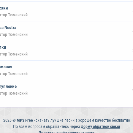
сяки
ктор Тюменский
sa Nostra
ктор Тюменский
лки
ктор Тюменский
рмания
ктор Тюменский
тупление
ктор Тюменский
2026 ©
MP3 Free
- скачать лучшие песни в хорошем качестве бесплатно
По всем вопросам обращайтесь через
форму обратной связи
Политика конфиденциальности