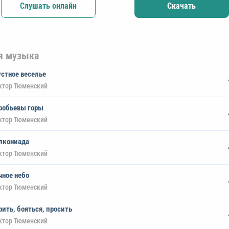
Слушать онлайн
Скачать
я музыка
устное веселье
ктор Тюменский
робьевы горы
ктор Тюменский
лкониада
ктор Тюменский
чное небо
ктор Тюменский
рить, бояться, просить
ктор Тюменский