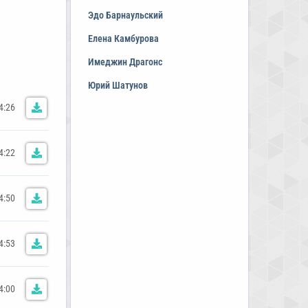
Эдо Барнаульский
Елена Камбурова
Имеджин Драгонс
Юрий Шатунов
4:26
4:22
4:50
4:53
4:00