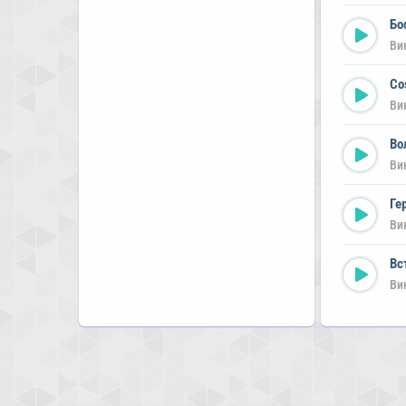
Бо
Ви
Co
Ви
Во
Ви
Ге
Ви
Вс
Ви