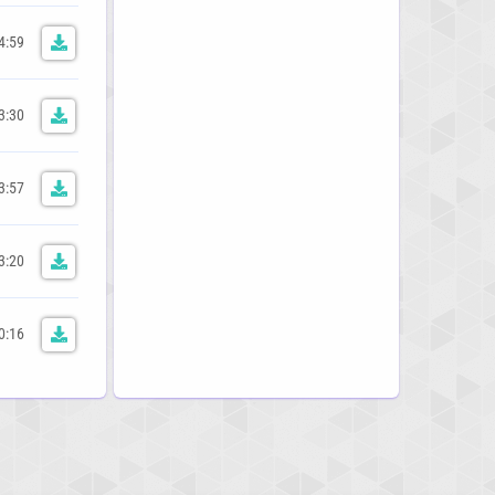
4:59
3:30
3:57
3:20
0:16