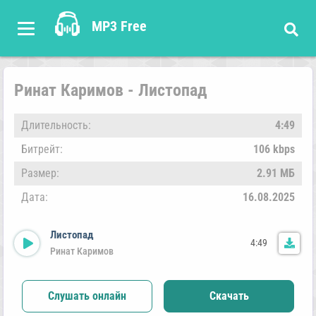
MP3 Free
Ринат Каримов - Листопад
Длительность:
4:49
Битрейт:
106 kbps
Размер:
2.91 МБ
Дата:
16.08.2025
Листопад
4:49
Ринат Каримов
Слушать онлайн
Скачать