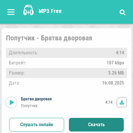
MP3 Free
Попутчик - Братва дворовая
Длительность:
4:14
Битрейт:
107 kbps
Размер:
3.26 МБ
Дата:
16.08.2025
Братва дворовая
4:14
Попутчик
Слушать онлайн
Скачать