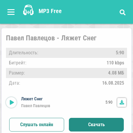
MP3 Free
Павел Павлецов - Ляжет Снег
Длительность:
5:90
Битрейт:
110 kbps
Размер:
4.08 МБ
Дата:
16.08.2025
Ляжет Снег
5:90
Павел Павлецов
Слушать онлайн
Скачать