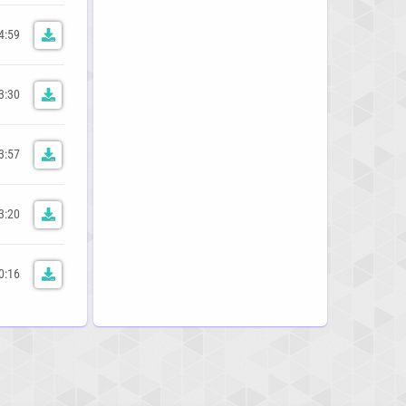
4:59
3:30
3:57
3:20
0:16