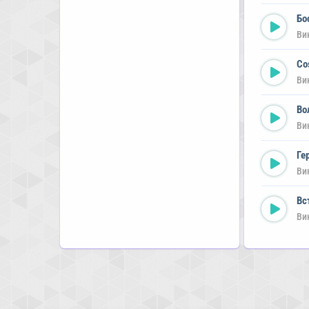
Бо
Ви
Co
Ви
Во
Ви
Ге
Ви
Вс
Ви