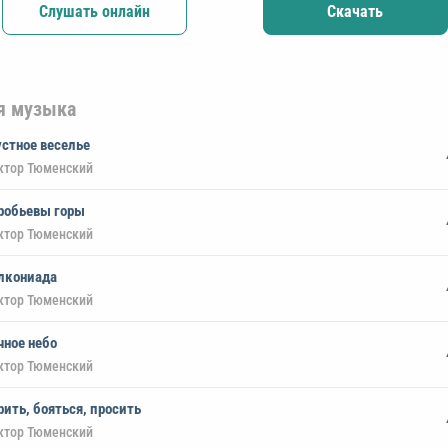
Слушать онлайн
Скачать
я музыка
устное веселье
ктор Тюменский
робьевы горы
ктор Тюменский
лкониада
ктор Тюменский
чное небо
ктор Тюменский
рить, бояться, просить
ктор Тюменский