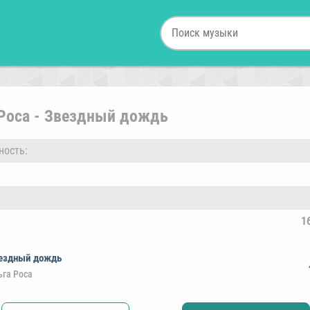
 Роса - Звездный дождь
ность:
1
ездный дождь
ьга Роса