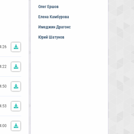
Олег Ершов
Елена Камбурова
Имеджин Драгонс
Юрий Шатунов
4:26
4:22
4:50
4:53
4:00