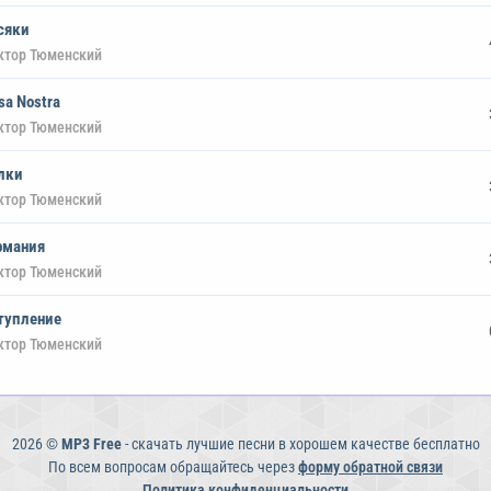
сяки
ктор Тюменский
sa Nostra
ктор Тюменский
лки
ктор Тюменский
рмания
ктор Тюменский
тупление
ктор Тюменский
2026 ©
MP3 Free
- скачать лучшие песни в хорошем качестве бесплатно
По всем вопросам обращайтесь через
форму обратной связи
Политика конфиденциальности