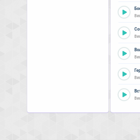
Бо
Ви
Co
Ви
Во
Ви
Ге
Ви
Вс
Ви