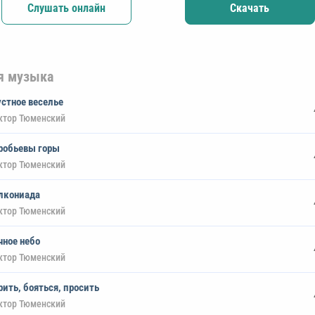
Слушать онлайн
Скачать
я музыка
устное веселье
ктор Тюменский
робьевы горы
ктор Тюменский
лкониада
ктор Тюменский
чное небо
ктор Тюменский
рить, бояться, просить
ктор Тюменский