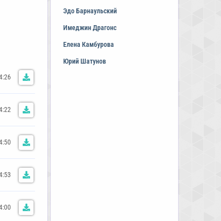
Эдо Барнаульский
Имеджин Драгонс
Елена Камбурова
Юрий Шатунов
4:26
4:22
4:50
4:53
4:00