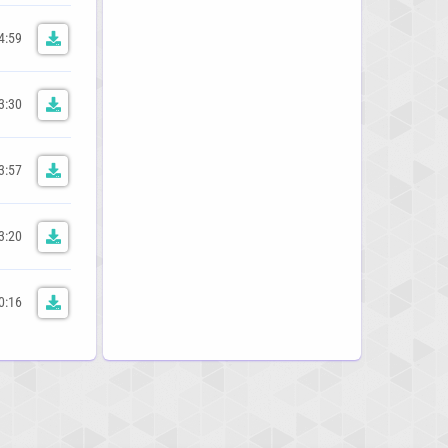
4:59
3:30
3:57
3:20
0:16