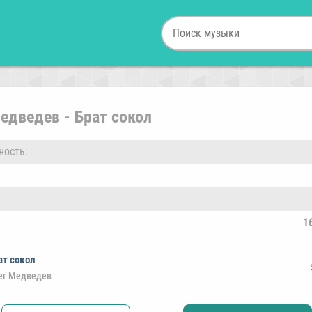
едведев - Брат сокол
ность:
1
ат сокол
ег Медведев