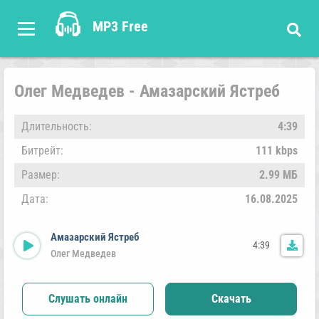
MP3 Free
Олег Медведев - Амазарский Ястреб
Длительность:
4:39
Битрейт:
111 kbps
Размер:
2.99 МБ
Дата:
16.08.2025
Амазарский Ястреб
4:39
Олег Медведев
Слушать онлайн
Скачать