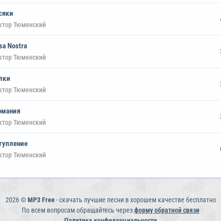
сяки
ктор Тюменский
sa Nostra
ктор Тюменский
лки
ктор Тюменский
рмания
ктор Тюменский
тупление
ктор Тюменский
2026 ©
MP3 Free
- скачать лучшие песни в хорошем качестве бесплатно
По всем вопросам обращайтесь через
форму обратной связи
Политика конфиденциальности