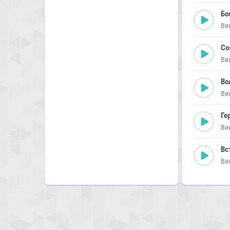
Бо
Ви
Co
Ви
Во
Ви
Ге
Ви
Вс
Ви