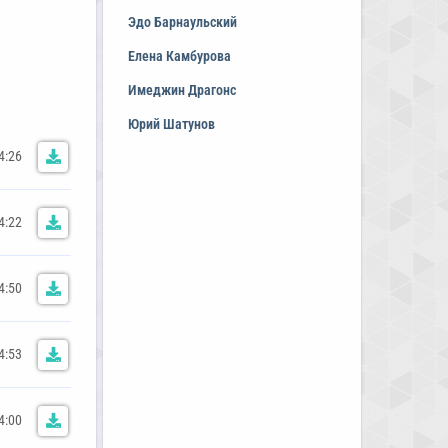
Эдо Барнаульский
Елена Камбурова
Имеджин Драгонс
Юрий Шатунов
4:26
4:22
4:50
4:53
4:00