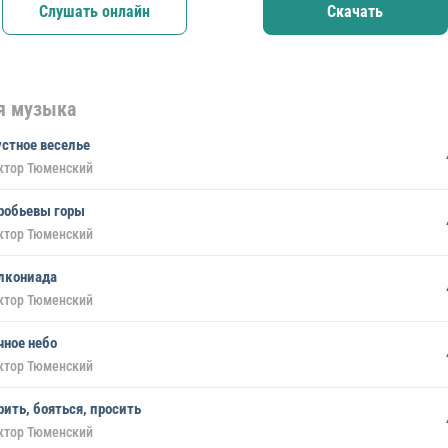
Слушать онлайн
Скачать
я музыка
устное веселье
ктор Тюменский
робьевы горы
ктор Тюменский
лкониада
ктор Тюменский
чное небо
ктор Тюменский
рить, бояться, просить
ктор Тюменский