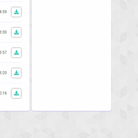
4:59
3:30
3:57
3:20
0:16