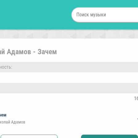
ай Адамов - Зачем
ность:
1
чем
колай Адамов