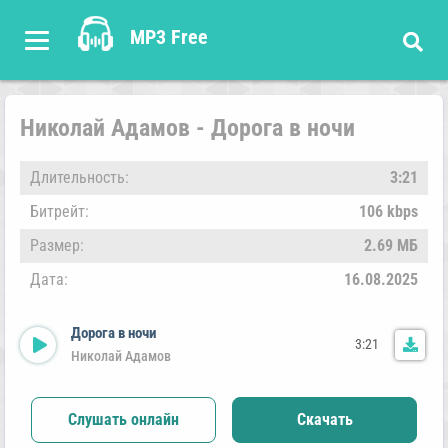
MP3 Free
Николай Адамов - Дорога в ночи
Длительность:
3:21
Битрейт:
106 kbps
Размер:
2.69 МБ
Дата:
16.08.2025
Дорога в ночи
3:21
Николай Адамов
Слушать онлайн
Скачать