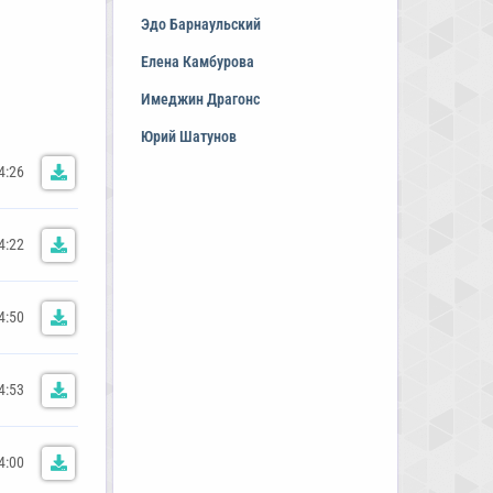
Эдо Барнаульский
Елена Камбурова
Имеджин Драгонс
Юрий Шатунов
4:26
4:22
4:50
4:53
4:00