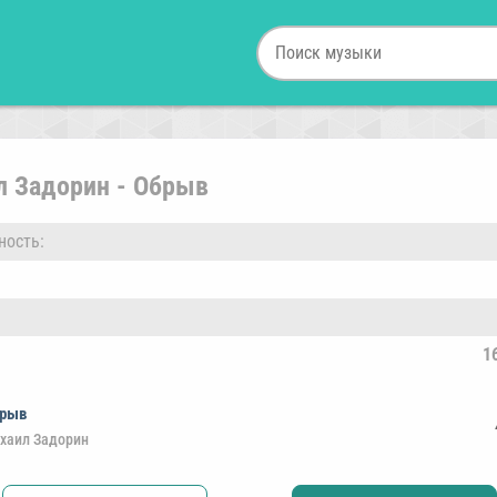
л Задорин - Обрыв
ность:
1
рыв
хаил Задорин