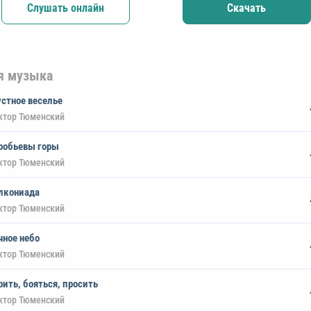
Слушать онлайн
Скачать
я музыка
устное веселье
ктор Тюменский
робьевы горы
ктор Тюменский
лкониада
ктор Тюменский
чное небо
ктор Тюменский
рить, бояться, просить
ктор Тюменский