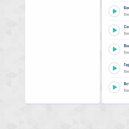
Бо
Ви
Co
Ви
Во
Ви
Ге
Ви
Вс
Ви