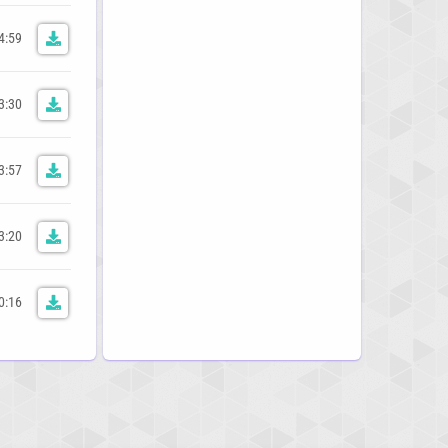
4:59
3:30
3:57
3:20
0:16