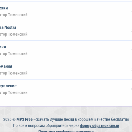
сяки
ктор Тюменский
sa Nostra
ктор Тюменский
лки
ктор Тюменский
рмания
ктор Тюменский
тупление
ктор Тюменский
2026 ©
MP3 Free
- скачать лучшие песни в хорошем качестве бесплатно
По всем вопросам обращайтесь через
форму обратной связи
Политика конфиденциальности