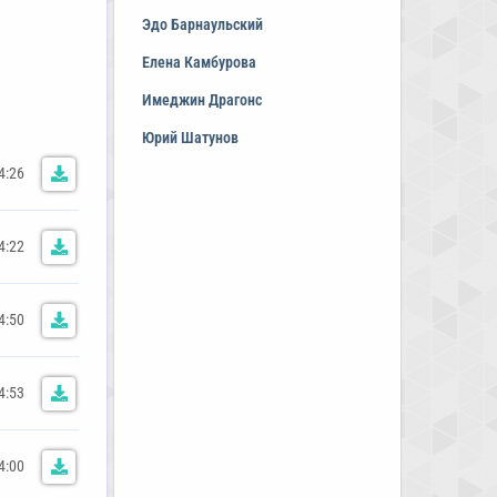
Эдо Барнаульский
Елена Камбурова
Имеджин Драгонс
Юрий Шатунов
4:26
4:22
4:50
4:53
4:00