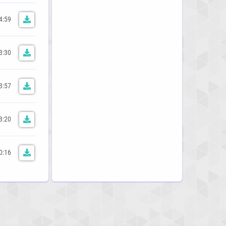
4:59
3:30
3:57
3:20
0:16