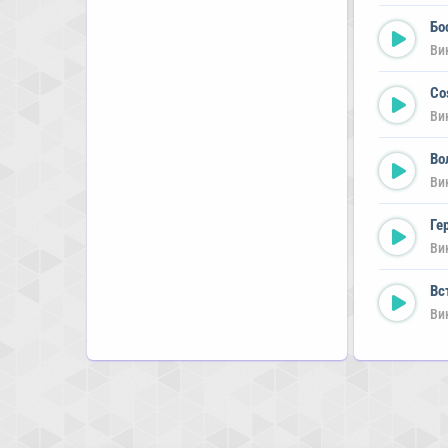
Бо
Ви
Co
Ви
Во
Ви
Ге
Ви
Вс
Ви