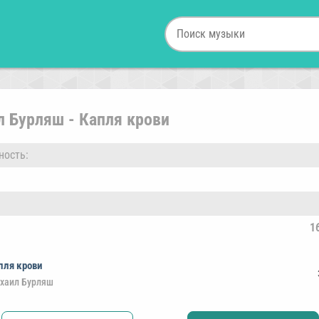
 Бурляш - Капля крови
ность:
1
пля крови
хаил Бурляш