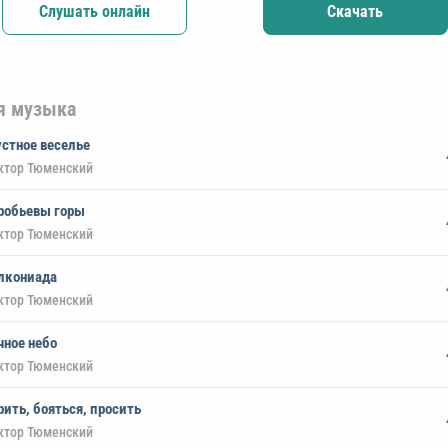
Слушать онлайн
Скачать
я музыка
устное веселье
ктор Тюменский
робьевы горы
ктор Тюменский
лкониада
ктор Тюменский
чное небо
ктор Тюменский
рить, бояться, просить
ктор Тюменский