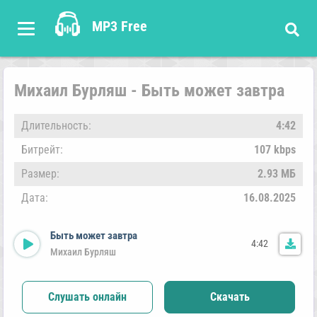
MP3 Free
Михаил Бурляш - Быть может завтра
Длительность:
4:42
Битрейт:
107 kbps
Размер:
2.93 МБ
Дата:
16.08.2025
Быть может завтра
4:42
Михаил Бурляш
Слушать онлайн
Скачать