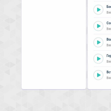
Бо
Ви
Co
Ви
Во
Ви
Ге
Ви
Вс
Ви