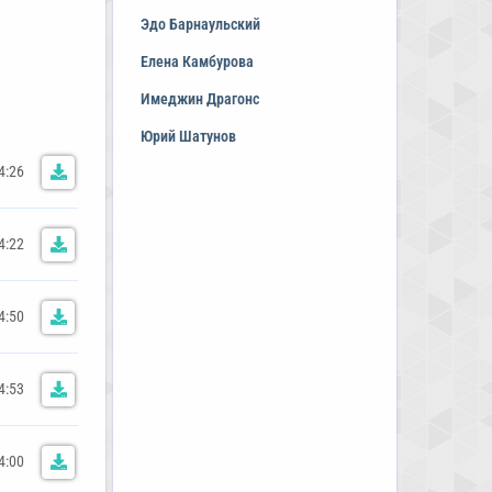
Эдо Барнаульский
Елена Камбурова
Имеджин Драгонс
Юрий Шатунов
4:26
4:22
4:50
4:53
4:00