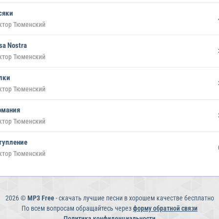
сяки
ктор Тюменский
sa Nostra
ктор Тюменский
лки
ктор Тюменский
рмания
ктор Тюменский
тупление
ктор Тюменский
2026 ©
MP3 Free
- скачать лучшие песни в хорошем качестве бесплатно
По всем вопросам обращайтесь через
форму обратной связи
Политика конфиденциальности