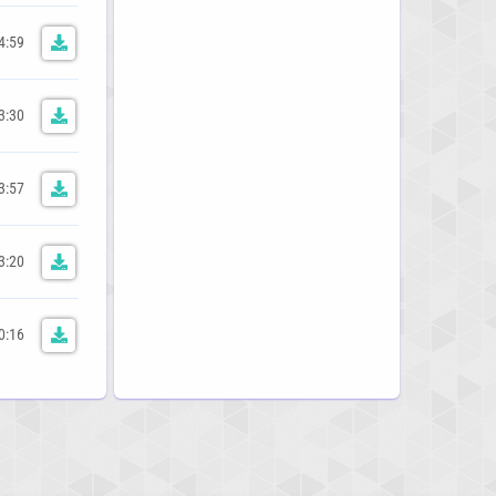
4:59
3:30
3:57
3:20
0:16