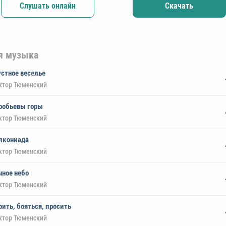
Слушать онлайн
Скачать
я музыка
устное веселье
ктор Тюменский
робьевы горы
ктор Тюменский
лкониада
ктор Тюменский
чное небо
ктор Тюменский
рить, бояться, просить
ктор Тюменский