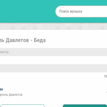
ь Давлетов - Беда
ность:
1
да
рсель Давлетов