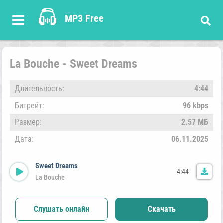
MP3 Free
La Bouche - Sweet Dreams
Длительность:
4:44
Битрейт:
96 kbps
Размер:
2.57 МБ
Дата:
06.11.2025
Sweet Dreams
4:44
La Bouche
Слушать онлайн
Скачать