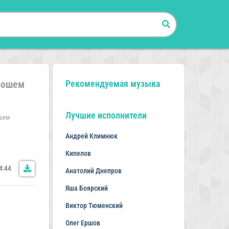
орошем
Рекомендуемая музыка
Лучшие исполнители
ошем
Андрей Климнюк
Кипелов
4:44
Анатолий Днепров
Яша Боярский
Виктор Тюменский
Олег Ершов