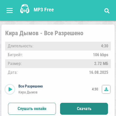
MP3 Free
Кира Дымов - Все Разрешено
Длительность:
4:30
Битрейт:
106 kbps
Размер:
2.72 МБ
Дата:
16.08.2025
Все Разрешено
4:30
Кира Дымов
Слушать онлайн
Скачать