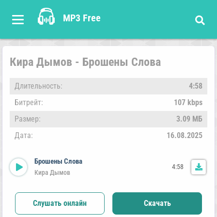
MP3 Free
Кира Дымов - Брошены Слова
Длительность:
4:58
Битрейт:
107 kbps
Размер:
3.09 МБ
Дата:
16.08.2025
Брошены Слова
4:58
Кира Дымов
Слушать онлайн
Скачать