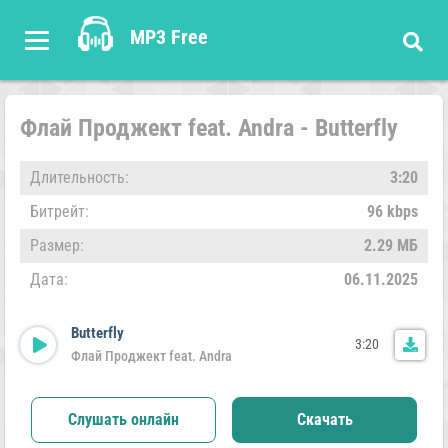
MP3 Free
Флай Проджект feat. Andra - Butterfly
Длительность:
3:20
Битрейт:
96 kbps
Размер:
2.29 МБ
Дата:
06.11.2025
Butterfly
3:20
Флай Проджект feat. Andra
Слушать онлайн
Скачать